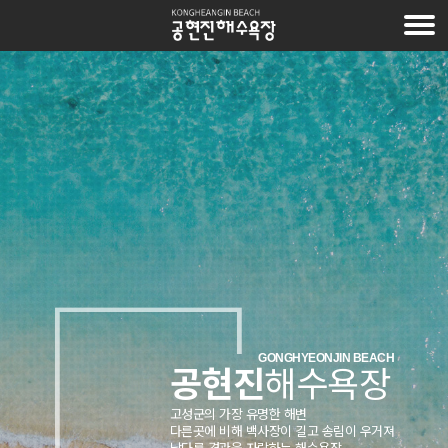
GONGHYEONJIN
BEACH
공현진
해수욕장
고성군의 가장 유명한 해변
다른곳에 비해 백사장이 길고 송림이 우거져
남다른 경관을 자랑하는 해수욕장